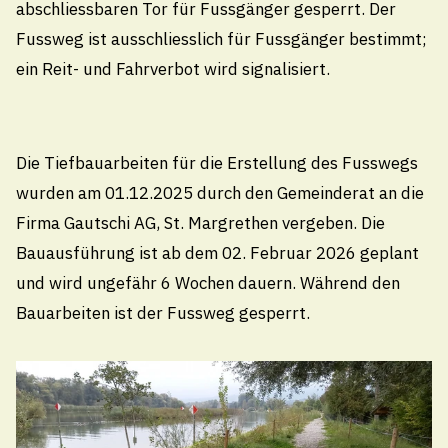
abschliessbaren Tor für Fussgänger gesperrt. Der
gelten die folgenden Öffnungszeiten:
Fussweg ist ausschliesslich für Fussgänger bestimmt;
Vormittags
ein Reit- und Fahrverbot wird signalisiert.
Montag – Freitag von 08:00 – 11:30 Uhr
Nachmittags
geschlossen
Die Tiefbauarbeiten für die Erstellung des Fusswegs
Termine ausserhalb der Öffnungszeiten nach
wurden am 01.12.2025 durch den Gemeinderat an die
Vereinbarung
Firma Gautschi AG, St. Margrethen vergeben. Die
Bauausführung ist ab dem 02. Februar 2026 geplant
und wird ungefähr 6 Wochen dauern. Während den
Schule
Bauarbeiten ist der Fussweg gesperrt.
Technische Betriebe
Tourismus
Hafen