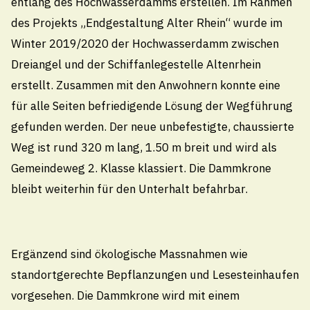
entlang des Hochwasserdamms erstellen. Im Rahmen
Pikettdienst- und Notfallnummer (24h)
des Projekts „Endgestaltung Alter Rhein“ wurde im
technischebetriebe@thal.ch
Winter 2019/2020 der Hochwasserdamm zwischen
Dreiangel und der Schiffanlegestelle Altenrhein
Öffnungszeiten
erstellt. Zusammen mit den Anwohnern konnte eine
für alle Seiten befriedigende Lösung der Wegführung
Montag
gefunden werden. Der neue unbefestigte, chaussierte
08.00 - 11.30
/
13.30 - 18.00 Uhr
Weg ist rund 320 m lang, 1.50 m breit und wird als
Dienstag bis Donnerstag
Gemeindeweg 2. Klasse klassiert. Die Dammkrone
08.00 - 11.30
/
13.30 - 16.30 Uhr
bleibt weiterhin für den Unterhalt befahrbar.
Freitag
08.00 - 11.30
Uhr
Ergänzend sind ökologische Massnahmen wie
Öffnungszeiten Sommerferien
standortgerechte Bepflanzungen und Lesesteinhaufen
Vom Montag, 27. Juli 2026 bis Freitag, 07. August
vorgesehen. Die Dammkrone wird mit einem
2026 sind die Schalteröffnungszeiten reduziert. Es