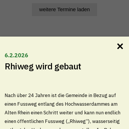
weitere Termine laden
✕
6.2.2026
Gemeindeverwaltung Thal
Rhiweg wird gebaut
Kirchplatz 4, 9425 Thal
071 886 10 10
Nach über 24 Jahren ist die Gemeinde in Bezug auf
info@thal.ch
einen Fussweg entlang des Hochwasserdammes am
Technische Betriebe Thal
Alten Rhein einen Schritt weiter und kann nun endlich
einen öffentlichen Fussweg („Rhiweg“), wasserseitig
071 888 22 22