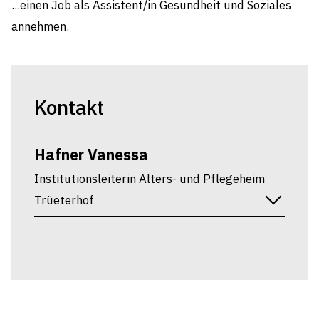
...einen Job als Assistent/in Gesundheit und Soziales
annehmen.
Kontakt
Hafner Vanessa
Institutionsleiterin Alters- und Pflegeheim
Trüeterhof
Dorfstrasse 36, 9425 Thal
071 878 65 65
vanessa.hafner@trueterhof.ch