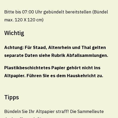
Technische Betriebe Thal
071 888 22 22
Bitte bis 07:00 Uhr gebündelt bereitstellen (Bündel
Pikettdienst- und Notfallnummer (24h)
max. 120 X 120 cm)
technischebetriebe@thal.ch
Wichtig
Achtung: Für Staad, Altenrhein und Thal gelten
Öffnungszeiten
separate Daten siehe Rubrik Abfallsammlungen.
Montag
Plastikbeschichtetes Papier gehört nicht ins
08.00 - 11.30
/
13.30 - 18.00 Uhr
Altpapier. Führen Sie es dem Hauskehricht zu.
Dienstag bis Donnerstag
08.00 - 11.30
/
13.30 - 16.30 Uhr
Freitag
Tipps
08.00 - 11.30
Uhr
Bündeln Sie Ihr Altpapier straff! Die Sammelleute
Öffnungszeiten Sommerferien