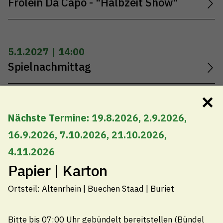
Frölein Da Capo - "Halbzeit Show"
5.1.2027 | 14:00
Spielnachmittag
✕
6.1.2027 | 08:15
Nächste Termine: 19.8.2026, 2.9.2026,
Frauenzmorge im Evang.
16.9.2026, 7.10.2026, 21.10.2026,
Kirchgemeindehaus
4.11.2026
Papier | Karton
Ortsteil: Altenrhein | Buechen Staad | Buriet
Bitte bis 07:00 Uhr gebündelt bereitstellen (Bündel