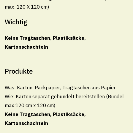
Veranstaltungen
max. 120 X 120 cm)
Wichtig
Veranstaltung hinzufügen
Keine Tragtaschen, Plastiksäcke,
Kartonschachteln
Produkte
Gemeindeverwaltung Thal
Was: Karton, Packpapier, Tragtaschen aus Papier
Wie: Karton separat gebündelt bereitstellen (Bündel
Kirchplatz 4, 9425 Thal
max.120 cm x 120 cm)
071 886 10 10
Keine Tragtaschen, Plastiksäcke,
info@thal.ch
Kartonschachteln