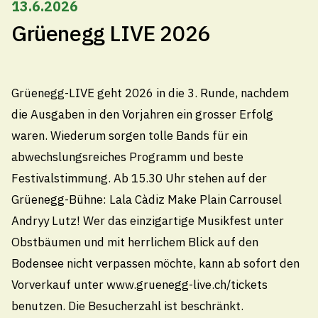
13.6.2026
Grüenegg LIVE 2026
Gemeindeverwaltung Thal
Grüenegg-LIVE geht 2026 in die 3. Runde, nachdem
die Ausgaben in den Vorjahren ein grosser Erfolg
Kirchplatz 4, 9425 Thal
waren. Wiederum sorgen tolle Bands für ein
071 886 10 10
abwechslungsreiches Programm und beste
info@thal.ch
Festivalstimmung. Ab 15.30 Uhr stehen auf der
Grüenegg-Bühne: Lala Càdiz Make Plain Carrousel
Technische Betriebe Thal
Andryy Lutz! Wer das einzigartige Musikfest unter
071 888 22 22
Obstbäumen und mit herrlichem Blick auf den
Pikettdienst- und Notfallnummer (24h)
Bodensee nicht verpassen möchte, kann ab sofort den
technischebetriebe@thal.ch
Vorverkauf unter www.gruenegg-live.ch/tickets
benutzen. Die Besucherzahl ist beschränkt.