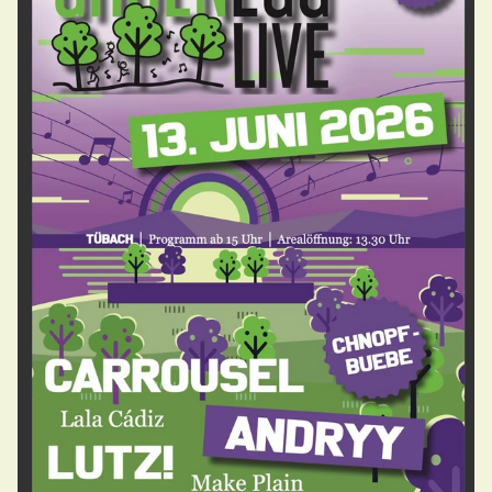
Nachmittags
geschlossen
Termine ausserhalb der Öffnungszeiten nach
Vereinbarung
Schule
Technische Betriebe
Tourismus
Hafen