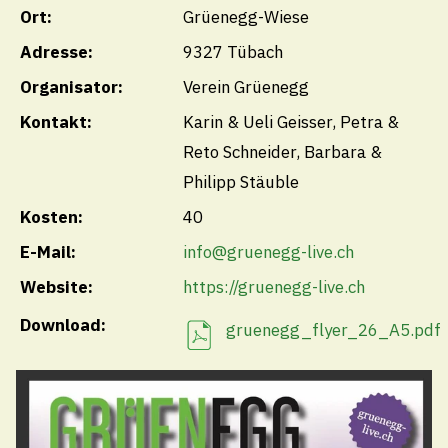
Ort:
Grüenegg-Wiese
Öffnungszeiten
Adresse:
9327 Tübach
Montag
Organisator:
Verein Grüenegg
08.00 - 11.30
/
13.30 - 18.00 Uhr
Kontakt:
Karin & Ueli Geisser, Petra &
Dienstag bis Donnerstag
Reto Schneider, Barbara &
08.00 - 11.30
/
13.30 - 16.30 Uhr
Philipp Stäuble
Freitag
Kosten:
40
08.00 - 11.30
Uhr
E-Mail:
info@gruenegg-live.ch
Öffnungszeiten Sommerferien
Website:
https://gruenegg-live.ch
Vom Montag, 27. Juli 2026 bis Freitag, 07. August
Download:
gruenegg_flyer_26_A5.pdf
2026 sind die Schalteröffnungszeiten reduziert. Es
gelten die folgenden Öffnungszeiten:
Vormittags
Montag – Freitag von 08:00 – 11:30 Uhr