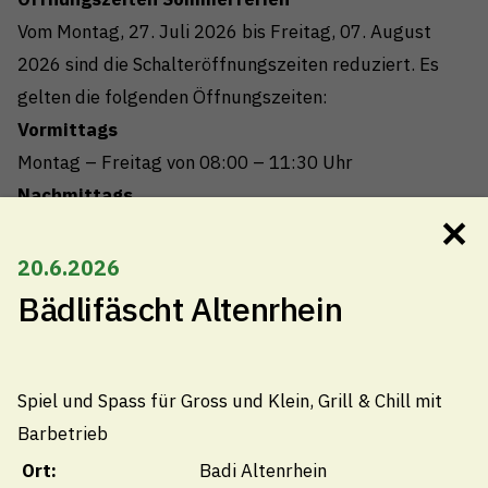
Vom Montag, 27. Juli 2026 bis Freitag, 07. August
2026 sind die Schalteröffnungszeiten reduziert. Es
gelten die folgenden Öffnungszeiten:
Vormittags
Montag – Freitag von 08:00 – 11:30 Uhr
Nachmittags
✕
geschlossen
Termine ausserhalb der Öffnungszeiten nach
20.6.2026
Vereinbarung
Bädlifäscht Altenrhein
Schule
Spiel und Spass für Gross und Klein, Grill & Chill mit
Barbetrieb
Technische Betriebe
Ort:
Badi Altenrhein